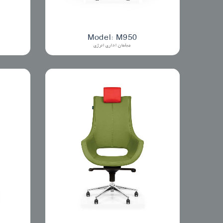
Model: M950
مبلمان اداری انرژی