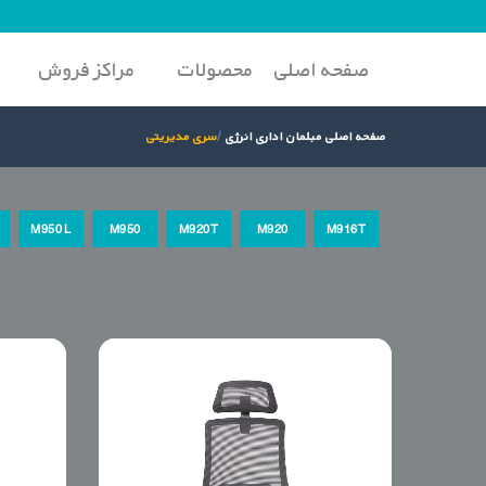
صفحه اصلی
محصولات
مراکز فروش
صفحه اصلی مبلمان اداری انرژی
سری مدیریتی
M950 L
M950
M920T
M920
M916T