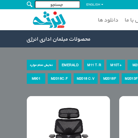
ENGLISH
با ما
دانلود ها
محصولات مبلمان اداری انرژی
M2
M10T+
M11 T.R
EMERALD
نمایش تمام موارد
M901
M2018C.F
M2018 C.V
M2018F
M2013F