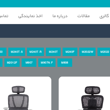
گالری
مقالات
درباره ما
اخذ نمایندگی
تماس 
50
M240T.S
M240T.R
M240T
M240F
M2022W
M2022
M2012F
M907
M907N.F
M808