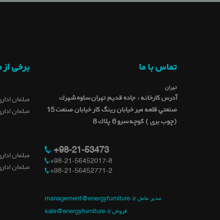
تماس با ما
برخی از 
تهران
آدرس کارخانه : جاده قديم تهران ساوه شهرك
مبلمان اداری
صنعتي قلعه میر خيابان رينگ كار خيابان صنعت 15
مبلمان اداری
(چوب بری ) کوچه سرو 6 پلاك 8
+98-21-53473
مبلمان اداری
+98-21-56452017-8
مبلمان اداری
+98-21-56452771-2
management@energyfurniture.ir مدیر عامل
sale@energyfurniture.ir فروش