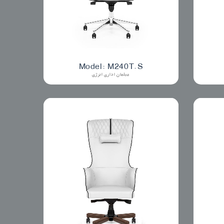
Model: M240T.S
مبلمان اداری انرژی