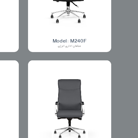
Model: M240F
مبلمان اداری انرژی