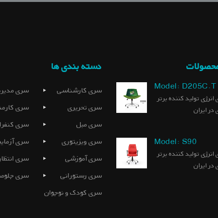
محصولات
دسته بندی ها
Model: D205C.T
سری کارشناسی
سری مدیری
 انرژی تولید کننده برتر
سری تحریری
سری کارمن
 در ایران
سری مبل
سری کنفرا
Model: S90
سری ویزیتوری
سری آزمای
 انرژی تولید کننده برتر
سری آموزشی
سری انتظار
 در ایران
سری رستورانی
سری جلومب
سری کودک و نوجوان