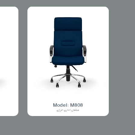
Model: M808
مبلمان اداری انرژی