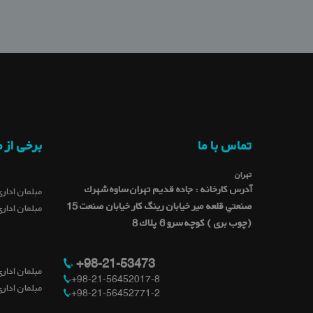
تماس با ما
برخی از 
تهران
آدرس کارخانه : جاده قديم تهران ساوه شهرك
مبلمان اداری
صنعتي قلعه میر خيابان رينگ كار خيابان صنعت 15
مبلمان اداری
(چوب بری ) کوچه سرو 6 پلاك 8
+98-21-53473
مبلمان اداری
+98-21-56452017-8
مبلمان اداری
+98-21-56452771-2