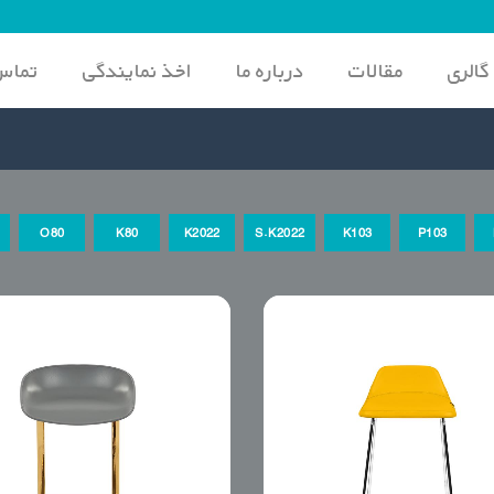
گالری
مقالات
درباره ما
اخذ نمایندگی
تماس 
O80
K80
K2022
S.K2022
K103
P103