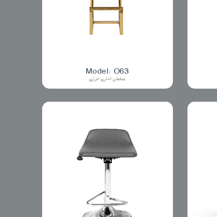
Model: O63
مبلمان اداری انرژی