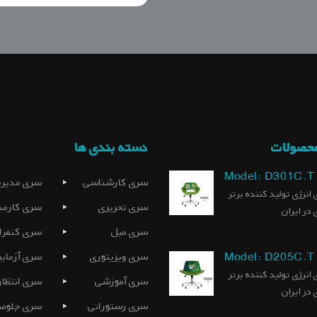
محصولات
دسته بندی ها
Model: D301C.T
سری کارشناسی
سری مدیری
 انرژی تولید کننده برتر
سری تحریری
سری کارمن
 در ایران
سری مبل
سری کنفرا
Model: D205C.T
سری ویزیتوری
سری آزمای
 انرژی تولید کننده برتر
سری آموزشی
سری انتظار
 در ایران
سری رستورانی
سری جلومب