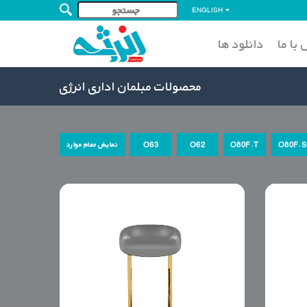
ENGLISH
با ما
دانلود ها
محصولات مبلمان اداری انرژی
O80F.S
O80F.T
O62
O63
نمایش تمام موارد