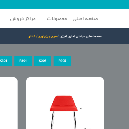
صفحه اصلی
محصولات
مراکز فروش
صفحه اصلی مبلمان اداری انرژی
سری ویزیتوری / کانتر
K301
P301
K205
P205