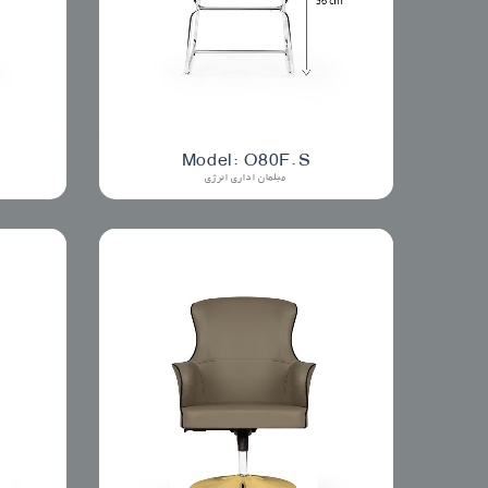
Model: O80F.S
مبلمان اداری انرژی