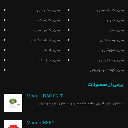
سری کارشناسی
سری مدیریتی
سری تحریری
سری کارمندی
سری مبل
سری کنفرانسی
سری ویزیتوری
سری آزمایشگاهی
سری آموزشی
سری انتظار
سری رستورانی
سری جلومبلی
سری کودک و نوجوان
برخی از محصولات
Model: D301C.T
مبلمان اداری انرژی تولید کننده برتر مبلمان اداری در ایران
Model: B881