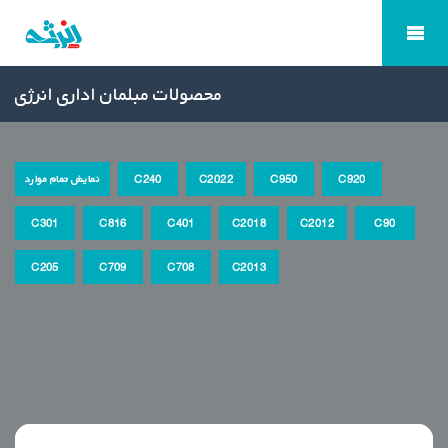
محصولات مبلمان اداری انرژی
C920
C950
C2022
C240
نمایش تمام موارد
C301
C816
C401
C2018
C2012
C90
C205
C709
C708
C2013