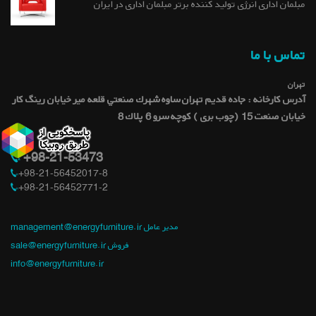
مبلمان اداری انرژی تولید کننده برتر مبلمان اداری در ایران
تماس با ما
تهران
آدرس کارخانه : جاده قديم تهران ساوه شهرك صنعتي قلعه میر خيابان رينگ كار
خيابان صنعت 15 (چوب بری ) کوچه سرو 6 پلاك 8
+98-21-53473
+98-21-56452017-8
+98-21-56452771-2
management@energyfurniture.ir مدیر عامل
sale@energyfurniture.ir فروش
info@energyfurniture.ir