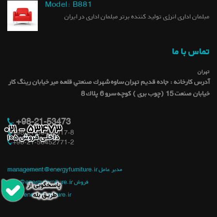
Model: B881
مبلمان اداری انرژی تولید کننده برتر مبلمان اداری در ایران
تماس با ما
تهران
آدرس کارخانه : جاده قديم تهران ساوه شهرك صنعتي قلعه میر خيابان رينگ كار
خيابان صنعت 15 (چوب بری ) کوچه سرو 6 پلاك 8
+98-21-53473
+98-21-56452017-8
+98-21-56452771-2
management@energyfurniture.ir مدیر عامل
sale@energyfurniture.ir فروش
info@energyfurniture.ir