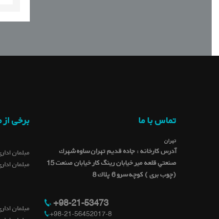
تماس با ما
برخی از 
تهران
آدرس کارخانه : جاده قديم تهران ساوه شهرك
مبلمان اداری
صنعتي قلعه میر خيابان رينگ كار خيابان صنعت 15
مبلمان اداری
(چوب بری ) کوچه سرو 6 پلاك 8
+98-21-53473
مبلمان اداری
+98-21-56452017-8