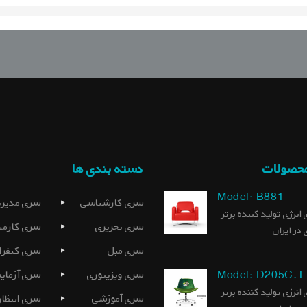
محصولات
دسته بندی ها
Model: B881
سری کارشناسی
سری مدیری
 انرژی تولید کننده برتر
سری تحریری
سری کارمن
 در ایران
سری مبل
سری کنفرا
Model: D205C.T
سری ویزیتوری
سری آزمای
 انرژی تولید کننده برتر
سری آموزشی
سری انتظار