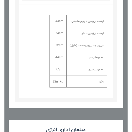
ارتفاع از زمین تا روی نشیمن
44cm
ارتفاع از زمین تا تاج
74cm
بیرون به بیرون دسته (طول)
72cm
عمق نشیمن
44cm
عمق سراسری
77cm
وزن
29±1kg
مبلمان اداری
انرژی