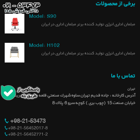
برخی از محصولات
Model: S90
مبلمان اداری انرژی تولید کننده برتر مبلمان اداری در ایران
Model: H102
مبلمان اداری انرژی تولید کننده برتر مبلمان اداری در ایران
تماس با ما
تهران
آدرس کارخانه : جاده قديم تهران ساوه شهرك صنعتي قلعه میر خيابان رينگ كار
خيابان صنعت 15 (چوب بری ) کوچه سرو 6 پلاك 8
+98-21-53473
+98-21-56452017-8
+98-21-56452771-2