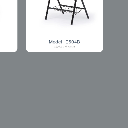
Model: E504B
مبلمان اداری انرژی