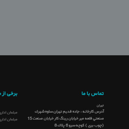
تماس با ما
برخی از 
تهران
آدرس کارخانه : جاده قديم تهران ساوه شهرك
مبلمان اداری
صنعتي قلعه میر خيابان رينگ كار خيابان صنعت 15
مبلمان اداری
(چوب بری ) کوچه سرو 6 پلاك 8