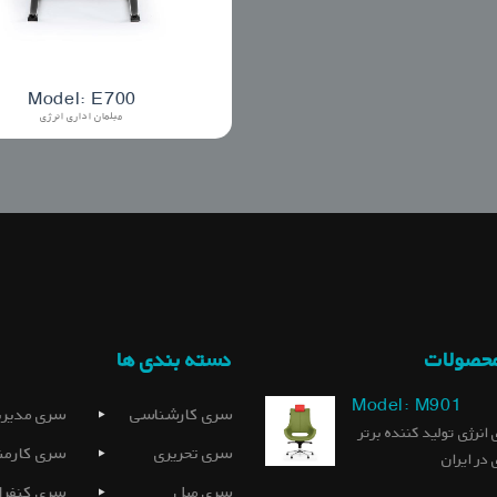
Model: E700
مبلمان اداری انرژی
محصولات
دسته بندی ها
Model: M901
سری کارشناسی
سری مدیری
 انرژی تولید کننده برتر
سری تحریری
سری کارمن
 در ایران
سری مبل
سری کنفرا