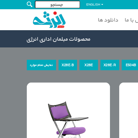
ENGLISH
با ما
دانلود ها
محصولات مبلمان اداری انرژی
E504B
X28E.R
X28E
X28E.B
نمایش تمام موارد