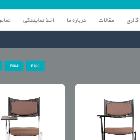
گالری
مقالات
درباره ما
اخذ نمایندگی
تماس 
E504
E700