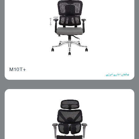
M10T+
مبلمان اداری انرژی