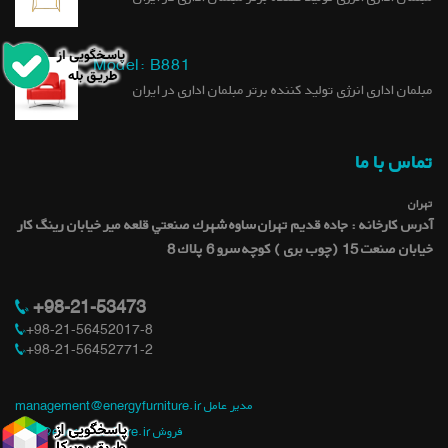
Model: B881
مبلمان اداری انرژی تولید کننده برتر مبلمان اداری در ایران
تماس با ما
تهران
آدرس کارخانه : جاده قديم تهران ساوه شهرك صنعتي قلعه میر خيابان رينگ كار
خيابان صنعت 15 (چوب بری ) کوچه سرو 6 پلاك 8
+98-21-53473
+98-21-56452017-8
+98-21-56452771-2
management@energyfurniture.ir مدیر عامل
sale@energyfurniture.ir فروش