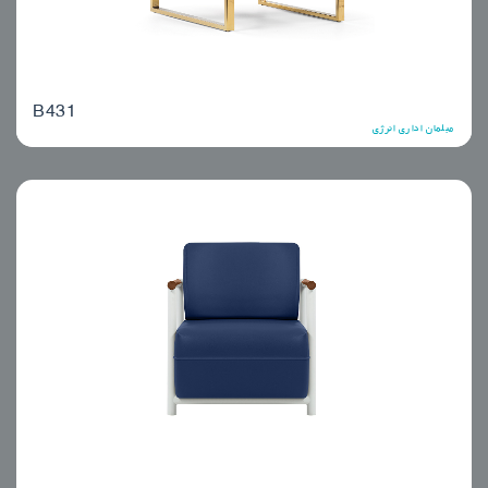
B431
مبلمان اداری انرژی